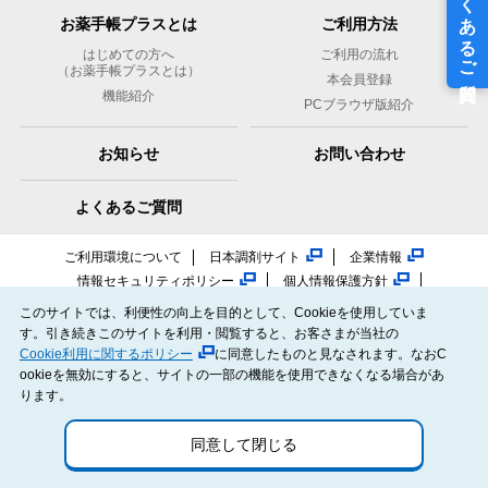
お薬手帳プラスとは
ご利用方法
はじめての方へ
ご利用の流れ
（お薬手帳プラスとは）
本会員登録
機能紹介
PCブラウザ版紹介
お知らせ
お問い合わせ
よくあるご質問
ご利用環境について
日本調剤サイト
企業情報
情報セキュリティポリシー
個人情報保護方針
NiCOMS（日本調剤のオンライン服薬指導）
このサイトでは、利便性の向上を目的として、Cookieを使用していま
日本調剤オンラインストア
す。引き続きこのサイトを利用・閲覧すると、お客さまが当社の
メディカルセンター.JP（日本調剤の医院開業サポート）
Cookie利用に関するポリシー
に同意したものと見なされます。なおC
ookieを無効にすると、サイトの一部の機能を使用できなくなる場合があ
PHR指針に係るチェックシート確認結果
ります。
電子版お薬手帳ガイドラインに係るチェックシート確認結果
同意して閉じる
© NIHON CHOUZAI Co., Ltd. All rights reserved.