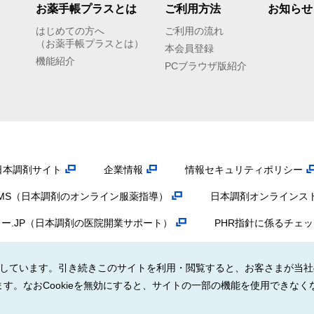
お薬手帳プラスとは
ご利用方法
お知らせ
はじめての方へ
ご利用の流れ
（お薬手帳プラスとは）
本会員登録
機能紹介
PCブラウザ版紹介
日本調剤サイト
企業情報
情報セキュリティポリシー
OMS（日本調剤のオンライン服薬指導）
日本調剤オンラインス
ー.JP（日本調剤の医院開業サポート）
PHR指針に係るチェ
電子版お薬手帳ガイドラインに係るチェックシート確認結果
使用しています。引き続きこのサイトを利用・閲覧すると、お客さまが当社
す。なおCookieを無効にすると、サイトの一部の機能を使用できなく
© NIHON CHOUZAI Co., Ltd. All rights reserved.