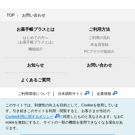
TOP
お問い合わせ
お薬手帳プラスとは
ご利用方法
はじめての方へ
ご利用の流れ
（お薬手帳プラスとは）
本会員登録
機能紹介
PCブラウザ版紹介
お知らせ
お問い合わせ
よくあるご質問
ご利用環境について
日本調剤サイト
企業情報
情報セキュリティポリシー
個人情報保護方針
このサイトでは、利便性の向上を目的として、Cookieを使用していま
NiCOMS（日本調剤のオンライン服薬指導）
す。引き続きこのサイトを利用・閲覧すると、お客さまが当社の
日本調剤オンラインストア
Cookie利用に関するポリシー
に同意したものと見なされます。なおC
メディカルセンター.JP（日本調剤の医院開業サポート）
ookieを無効にすると、サイトの一部の機能を使用できなくなる場合があ
PHR指針に係るチェックシート確認結果
ります。
電子版お薬手帳ガイドラインに係るチェックシート確認結果